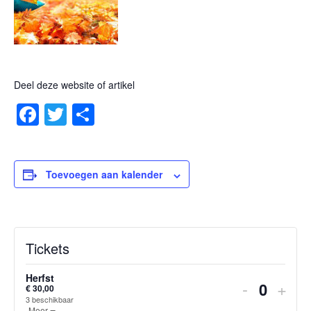
Deel deze website of artikel
Facebook
Twitter
Delen
Toevoegen aan kalender
Tickets
Herfst
Verhoog
Ver
-
+
€
30,00
Hoevee
3
beschikbaar
Ticketbeschrijving openen.
Meer