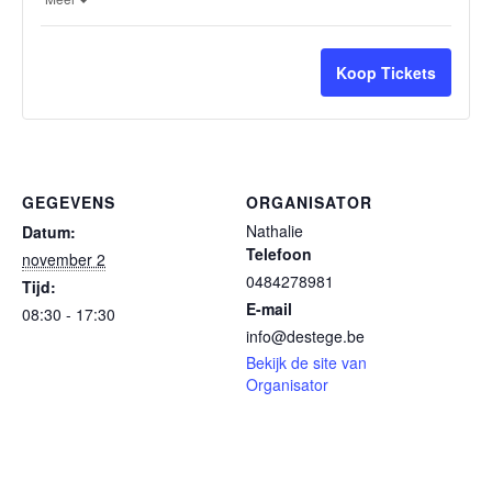
aantal
aant
tickets
ticke
van
van
Koop Tickets
Herfst
Herf
GEGEVENS
ORGANISATOR
Nathalie
Datum:
Telefoon
november 2
0484278981
Tijd:
E-mail
08:30 - 17:30
info@destege.be
Bekijk de site van
Organisator