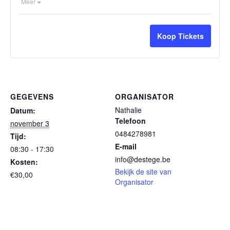
Ticketbeschrijving openen.
Meer
Koop Tickets
GEGEVENS
ORGANISATOR
Nathalie
Datum:
Telefoon
november 3
0484278981
Tijd:
E-mail
08:30 - 17:30
info@destege.be
Kosten:
Bekijk de site van
€30,00
Organisator