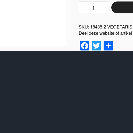
vegetarisch
spaghetti
pakket
aantal
SKU:
18438-2-VEGETARI
Deel deze website of artikel
Facebook
Twitter
Del