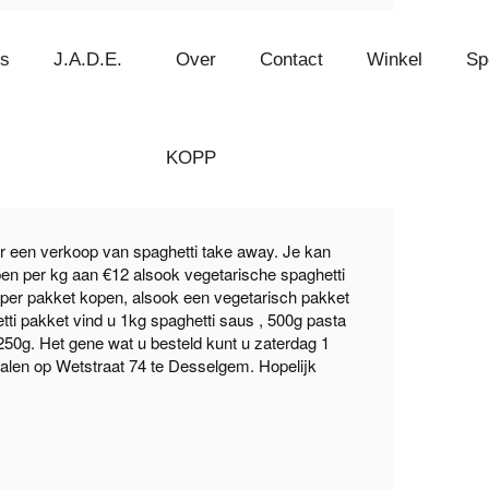
es
J.A.D.E.
Over
Contact
Winkel
Sp
h spaghetti pakket
KOPP
aar een verkoop van spaghetti take away. Je kan
en per kg aan €12 alsook vegetarische spaghetti
 per pakket kopen, alsook een vegetarisch pakket
tti pakket vind u 1kg spaghetti saus , 500g pasta
50g. Het gene wat u besteld kunt u zaterdag 1
len op Wetstraat 74 te Desselgem. Hopelijk