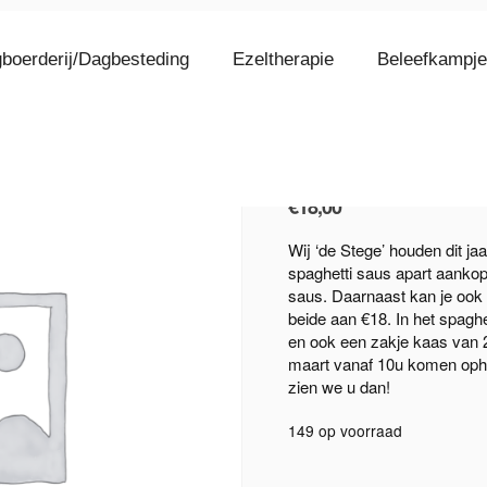
boerderij/Dagbesteding
Ezeltherapie
Beleefkampj
vegetarisc
€
18,00
Wij ‘de Stege’ houden dit j
spaghetti saus apart aankop
saus. Daarnaast kan je ook
beide aan €18. In het spaghe
en ook een zakje kaas van 2
maart vanaf 10u komen opha
zien we u dan!
149 op voorraad