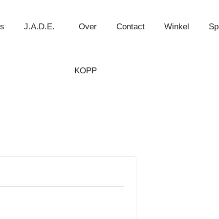
chting bij het bestellen van één of
es
J.A.D.E.
Over
Contact
Winkel
Sp
KOPP