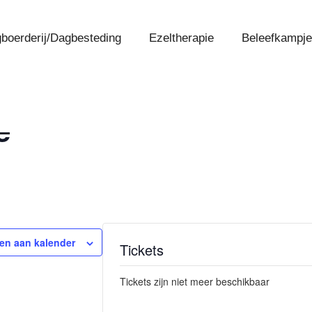
steld, om eerst de inlichtingenfiche in te vullen. Dit is een verpli
boerderij/Dagbesteding
Ezeltherapie
Beleefkampj
e
en aan kalender
Tickets
Tickets zijn niet meer beschikbaar