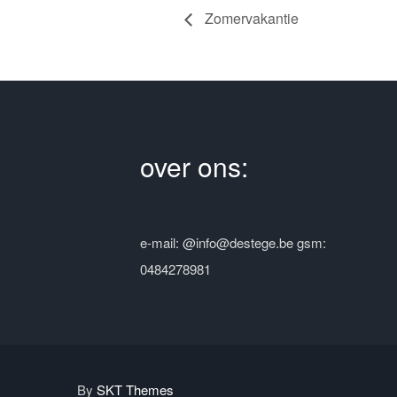
Zomervakantie
over ons:
e-mail: @info@destege.be gsm:
0484278981
By
SKT Themes