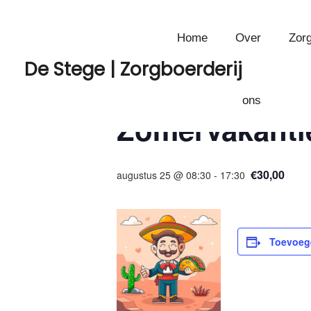
Hierbij willen we vragen voor u tickets be
Home
Over
Zorg
meerdere tickets.
KLIK HIER
De Stege | Zorgboerderij
« Alle Evenementen
ons
Zomervakanti
€30,00
augustus 25 @ 08:30
-
17:30
Toevoeg